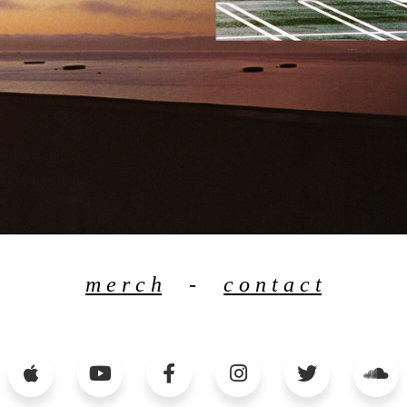
m e r c h
-
c o n t a c t